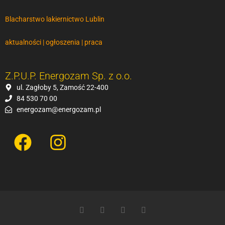
Blacharstwo lakiernictwo Lublin
aktualności | ogłoszenia | praca
Z.P.U.P. Energozam Sp. z o.o.
ul. Zagłoby 5, Zamość 22-400
84 530 70 00
energozam@energozam.pl
F
I
a
n
c
s
e
t
b
a
F
T
G
P
o
g
a
w
o
i