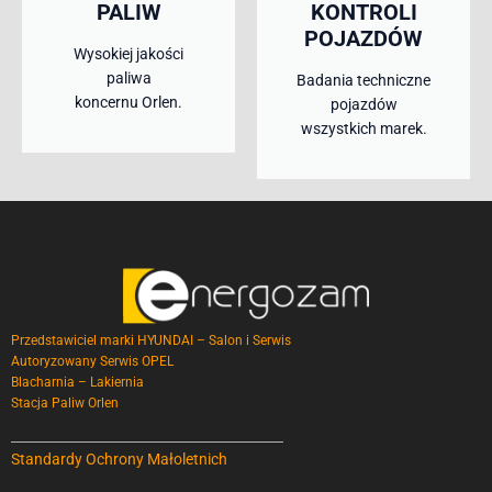
PALIW
KONTROLI
POJAZDÓW
Wysokiej jakości
paliwa
Badania techniczne
koncernu Orlen.
pojazdów
wszystkich marek.
Przedstawiciel marki HYUNDAI – Salon i Serwis
Autoryzowany Serwis OPEL
Blacharnia – Lakiernia
Stacja Paliw Orlen
Standardy Ochrony Małoletnich